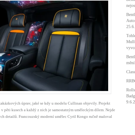
nejos
Bentl
Auto 
25.6
Tohl
Mulli
vyvo
Bent
mění
Clas
RRBC
Rolls
Badge
9.6.
zakázkových úprav, jaké se kdy u modelu Cullinan objevily. Projekt
 v pěti kusech a každý z nich je samostatným uměleckým dílem. Nejde
ch detailů. Francouzský moderní umělec Cyril Kongo ručně maloval