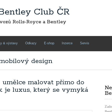
 Bentley Club ČR
 vozů Rolls-Royce a Bentley
y & výstavy
Odkazy
E-shop
Inzerce
Servis
omobilový design
l umělce malovat přímo do
Ne
k je luxus, který se vymyká
Be
Zado
Bent