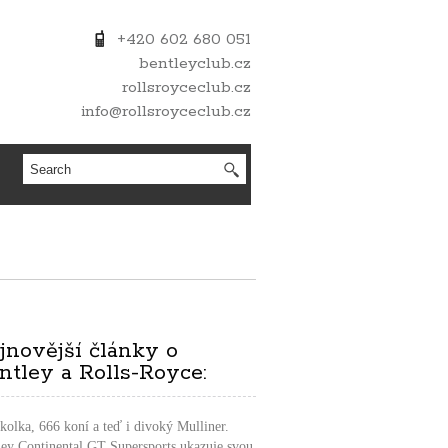
+420 602 680 051
bentleyclub.cz
rollsroyceclub.cz
info@rollsroyceclub.cz
jnovější články o
ntley a Rolls-Royce:
kolka, 666 koní a teď i divoký Mulliner.
ley Continental GT Supersports ukazuje svou