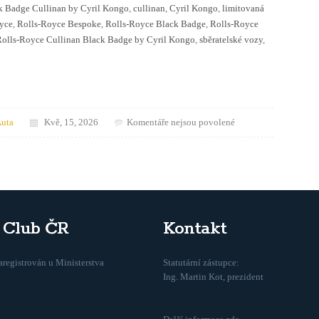
k Badge Cullinan by Cyril Kongo
,
cullinan
,
Cyril Kongo
,
limitovaná
yce
,
Rolls-Royce Bespoke
,
Rolls-Royce Black Badge
,
Rolls-Royce
olls-Royce Cullinan Black Badge by Cyril Kongo
,
sběratelské vozy
,
u
uta
Kvě, 15, 2026
Komentáře nejsou povolené
textu
s
názvem
Rolls-
Royce
nechal
umělce
y Club ČR
Kontakt
malovat
přímo
registrován u Ministerstva
Statutární zástupce:
do
Ing. Martin Kot, prezident
Cullinanu.
Výsledek
je