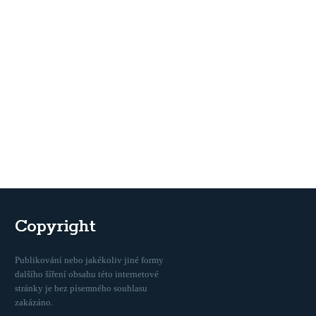
Copyright
Publikování nebo jakékoliv jiné formy
dalšího šíření obsahu této internetové
stránky je bez písemného souhlasu
zakázáno.