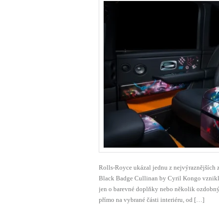
Rolls-Royce ukázal jednu z nejvýraznějších 
Black Badge Cullinan by Cyril Kongo vznikl
jen o barevné doplňky nebo několik ozdobný
přímo na vybrané části interiéru, od […]