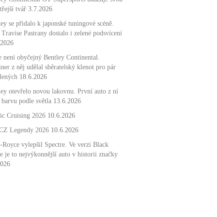
třejší tvář
3.7.2026
ey se přidalo k japonské tuningové scéně.
Travise Pastrany dostalo i zelené podsvícení
.2026
e není obyčejný Bentley Continental.
ner z něj udělal sběratelský klenot pro pár
lených
18.6.2026
ley otevřelo novou lakovnu. První auto z ní
 barvu podle světla
13.6.2026
sic Cruising 2026
10.6.2026
Z Legendy 2026
10.6.2026
-Royce vylepšil Spectre. Ve verzi Black
 je to nejvýkonnější auto v historii značky
2026