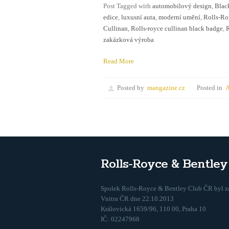
Post Tagged with
automobilový design
,
Blac
edice
,
luxusní auta
,
moderní umění
,
Rolls-Ro
Cullinan
,
Rolls-royce cullinan black badge
,
R
zakázková výroba
Read More
Posted by
mangazine.cz
Posted in
A
Rolls-Royce & Bentle
Spolek Rolls-Royce & Bentley Club ČR byl za
Vnitra ČR dne 22.10.2013
Královická 1659/96, 110 00, Praha 10
IČ: 02247968