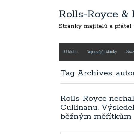
Rolls-Royce &
Stránky majitelů a přátel
O klubu
Nejnovější články
Sraz
Tag Archives: aut
Rolls-Royce necha
Cullinanu. Výslede
běžným měřítkům