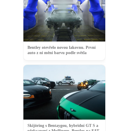
Bentley otevřelo novou lakovnu. První
auto z ní mění barvu podle světla
Skijöring s Bentaygou, hybridní GT S a
překvapení z Mullineru. Bentley na FAT