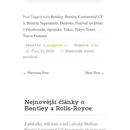
Post Tagged with
Bentley
,
Bentley Continental GT
S
,
Bentley Supersports
,
Daikoku
,
Festival rychlosti
v Goodwoodu
,
Japonsko
,
Tokio
,
Tokyo Tower
,
Travis Pastrana
Posted by
mangazine.cz
Posted in
Auta
Čvn, 25, 2026
Komentáře nejsou
u
povolené
textu
s
←
Previous Post
Next Post
→
názvem
Bentley
se
přidalo
k
Nejnovější články o
japonské
Bentley a Rolls-Royce:
tuningové
scéně.
Auto
Zadokolka, 666 koní a teď i divoký Mulliner.
Travise
Bentley Continental GT Supersports ukazuje svou