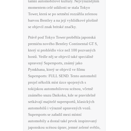
tamní automobilové kultury. Nejvýraznějším
momentem celé události se stala Tokyo
Tower, která se po setmění rozzářila zelenou
barvou Bentley a na její vyhlídkové plošině
se objevil znak britské značky.
Právě pod Tokyo Tower proběhla japonská
premiéra nového Bentley Continental GT S,
který si prohlédlo více než 100 pozvaných
hostů. Vedle něj se objevil také speciálně
upravený Supersports, známý jako
Pymkhana, který se objevil ve filmu
Supersports: FULL SEND. Tento automobil
projel několik míst úzce spojených s
tokijskou automobilovou scénou, včetně
známého srazu Daikoku, kde se pravidelně
setkávají majitelé supersportů, klasických
automobilů i výrazně upravených vozů.
Supersports se zařadil mezi místní
automobily a dostal také prvek inspirovaný
japonskou scénou úprav, jemné zelené světlo,