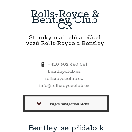
Rolls-Royce &
Bentley Club
ČR
Stránky majitelů a přátel
vozů Rolls-Royce a Bentley
+420 602 680 051
bentleyclub.cz
rollsroyceclub.cz
info@rollsroyceclub.cz
Pages Navigation Menu
Bentley se přidalo k