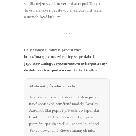
spojila nejen s velkou večerní akcí pod Tokyo
Tower, ale také s návštěvou známých míst tamní
automobilové kultury. …
…
Celý článek si můžete přečíst zde:
https://mangazine.cz/bentley-se-pridalo-k-
japonske-tuningove-scene-auto-travise-pastrany-
dostalo-i-zelene-podsviceni/
| Foto: Bentley
AI shrnutí původního textu:
Tokio se stalo na několik dní kulisu pro dvě
nové sportovně zaměřené modely Bentley.
Automobilka poprvé přivezla do Japonska
Continental GT S a Supersports, jejichž
premiéru spojila s velkou večerní akcí pod
Tokyo Tower a návštěvou známých míst