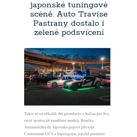
japonské tuningové
scéně. Auto Travise
Pastrany dostalo i
zelené podsvícení
Tokio se na několik dní proměnilo v kulisu pro dva
nové sportovně zaměřené modely Bentley.
Automobilka do Japonska poprvé přivezla
Continental GT S a Supersports, jejichž premiéru