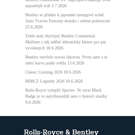
Pastrany
nejostřejší tvář
3.7.2026
dostalo
i
Bentley se přidalo k japonské tuningové scéně.
zelené
Auto Travise Pastrany dostalo i zelené podsvícení
podsvícení
25.6.2026
Tohle není obyčejný Bentley Continental.
Mulliner z něj udělal sběratelský klenot pro pár
vyvolených
18.6.2026
Bentley otevřelo novou lakovnu. První auto z ní
mění barvu podle světla
13.6.2026
Classic Cruising 2026
10.6.2026
RRBCZ Legendy 2026
10.6.2026
Rolls-Royce vylepšil Spectre. Ve verzi Black
Badge je to nejvýkonnější auto v historii značky
9.6.2026
Rolls-Royce & Bentley