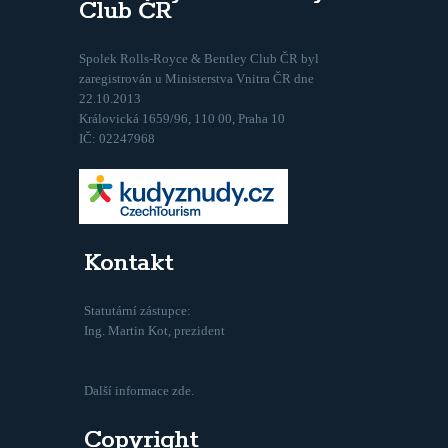
Club ČR
Spolek Rolls-Royce & Bentley Club ČR byl
zaregistrován u Ministerstva Vnitra ČR dne
22.10.2013
Královická 1659/96, 110 00, Praha 10
IČ: 02247968
Kontakt
Statutární zástupce:
Ing. Martin Kot, prezident
Další informace zde.
Copyright