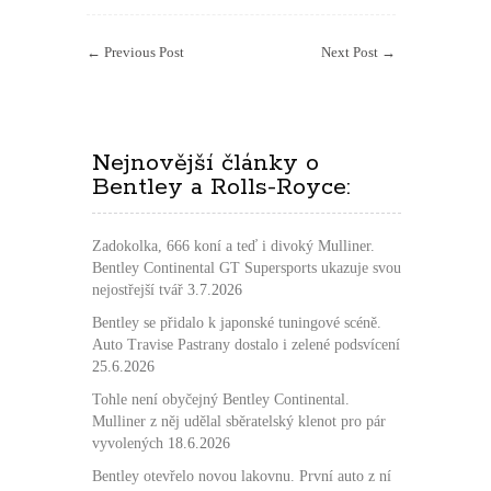
textu
s
←
Previous Post
Next Post
→
názvem
Tohle
není
reklama,
to
Nejnovější články o
je
Bentley a Rolls-Royce:
kontrolovaný
chaos:
Pastrana
Zadokolka, 666 koní a teď i divoký Mulliner.
driftuje
Bentley Continental GT Supersports ukazuje svou
s
nejostřejší tvář
3.7.2026
Bentley
Supersports
Bentley se přidalo k japonské tuningové scéně.
přímo
Auto Travise Pastrany dostalo i zelené podsvícení
v
25.6.2026
továrně
Tohle není obyčejný Bentley Continental.
v
Mulliner z něj udělal sběratelský klenot pro pár
Crewe
vyvolených
18.6.2026
Bentley otevřelo novou lakovnu. První auto z ní