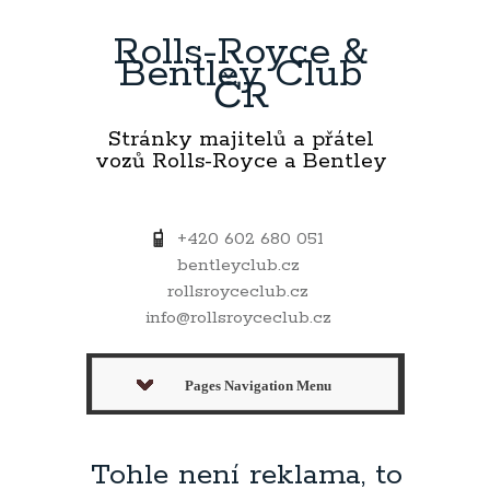
Rolls-Royce &
Bentley Club
ČR
Stránky majitelů a přátel
vozů Rolls-Royce a Bentley
+420 602 680 051
bentleyclub.cz
rollsroyceclub.cz
info@rollsroyceclub.cz
Pages Navigation Menu
Tohle není reklama, to