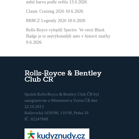
mění barvu podle světla
13.6.2026
Classic Cruising 2026
10.6.2026
RRBCZ Legendy 2026
10.6.2026
Rolls-Royce vylepšil Spectre. Ve verzi Black
Badge je to nejvýkonnější auto v historii značky
9.6.2026
Rolls-Royce & Bentley
Club ČR
Spolek Rolls-Royce & Bentley Club ČR byl
zaregistrován u Ministerstva Vnitra ČR dne
22.10.2013
Královická 1659/96, 110 00, Praha 10
IČ: 02247968