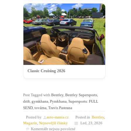
Classic Cruising 2026
Post Tagged with
Bentley
,
Bentley Supersports
,
drift
,
gymkhana
,
Pymkhana
,
Supersports: FULL
SEND
,
továrna
,
Travis Pastrana
Posted by
auto-mania.cz
Posted in
Bentley
,
Magazín
,
Nejnovější články
Led, 23, 2026
u
Komentáře nejsou povolené