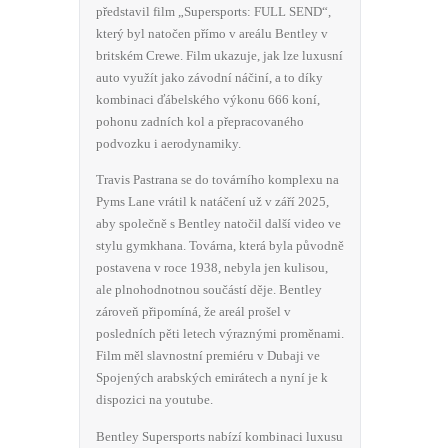
představil film „Supersports: FULL SEND“,
který byl natočen přímo v areálu Bentley v
britském Crewe. Film ukazuje, jak lze luxusní
auto využít jako závodní náčiní, a to díky
kombinaci ďábelského výkonu 666 koní,
pohonu zadních kol a přepracovaného
podvozku i aerodynamiky.
Travis Pastrana se do továrního komplexu na
Pyms Lane vrátil k natáčení už v září 2025,
aby společně s Bentley natočil další video ve
stylu gymkhana. Továrna, která byla původně
postavena v roce 1938, nebyla jen kulisou,
ale plnohodnotnou součástí děje. Bentley
zároveň připomíná, že areál prošel v
posledních pěti letech výraznými proměnami.
Film měl slavnostní premiéru v Dubaji ve
Spojených arabských emirátech a nyní je k
dispozici na youtube.
Bentley Supersports nabízí kombinaci luxusu