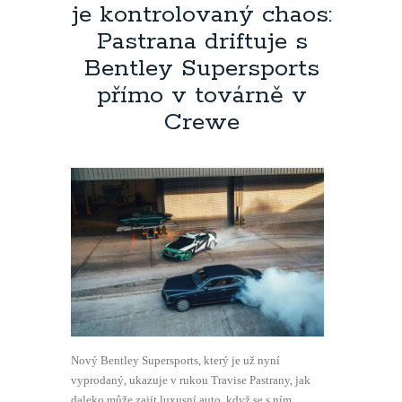
je kontrolovaný chaos:
Pastrana driftuje s
Bentley Supersports
přímo v továrně v
Crewe
Nový Bentley Supersports, který je už nyní
vyprodaný, ukazuje v rukou Travise Pastrany, jak
daleko může zajít luxusní auto, když se s ním