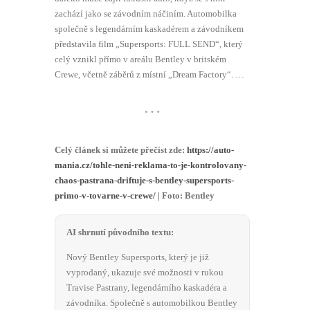
zachází jako se závodním náčiním. Automobilka
společně s legendárním kaskadérem a závodníkem
představila film „Supersports: FULL SEND“, který
celý vznikl přímo v areálu Bentley v britském
Crewe, včetně záběrů z místní „Dream Factory“. …
…
Celý článek si můžete přečíst zde:
https://auto-
mania.cz/tohle-neni-reklama-to-je-kontrolovany-
chaos-pastrana-driftuje-s-bentley-supersports-
primo-v-tovarne-v-crewe/
| Foto: Bentley
AI shrnutí původního textu:
Nový Bentley Supersports, který je již
vyprodaný, ukazuje své možnosti v rukou
Travise Pastrany, legendárního kaskadéra a
závodníka. Společně s automobilkou Bentley